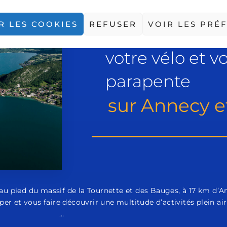
R LES COOKIES
REFUSER
VOIR LES PRÉ
Un seul lieu po
votre vélo et v
parapente
sur Annecy e
u pied du massif de la Tournette et des Bauges, à 17 km d’A
er et vous faire découvrir une multitude d’activités plein air
…