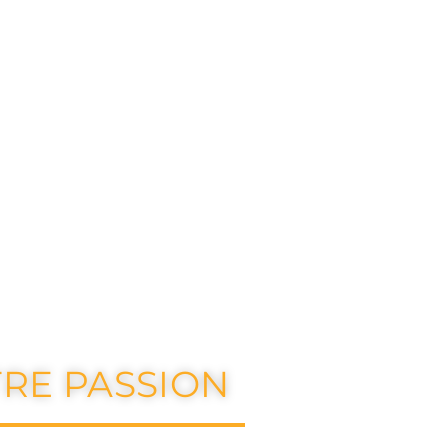
04 50 32 62 52
0
Parapente
Annecy et sa région
La bo
UTDOO
RE PASSION