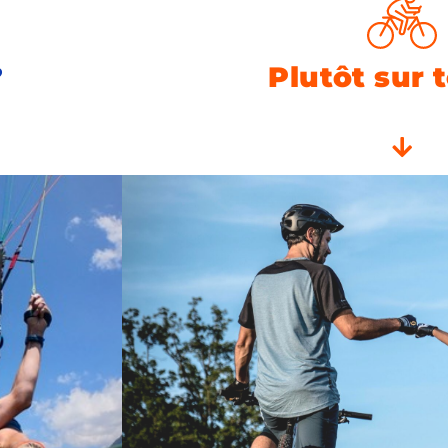
?
Plutôt sur t