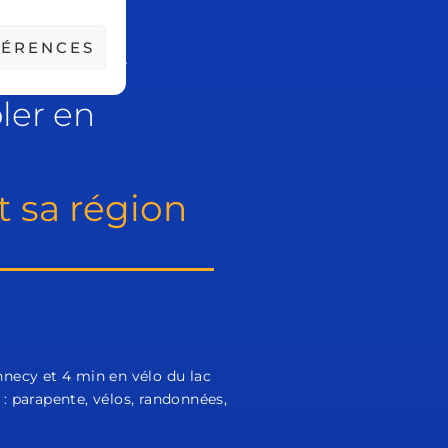
FÉRENCES
ur louer
oler en
t sa région
nnecy et 4 min en vélo du lac
 : parapente, vélos, randonnées,